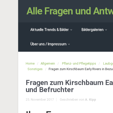
Alle Fragen und An
Aktuelle Trends & Bilder
Bildergalerien
Über uns / Impressum
Home
Allgemein
Pflanz- und Pflegetipps
Laubg
Sonstiges
Fragen zum Kirschbaum Early Rivers in Bezug
Fragen zum Kirschbaum Earl
und Befruchter
25. November 2017
Geschrieben von
A. Kipp