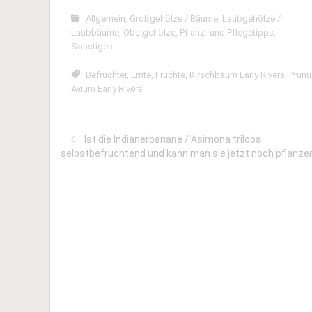
Allgemein
,
Großgehölze / Bäume
,
Laubgehölze /
Laubbäume
,
Obstgehölze
,
Pflanz- und Pflegetipps
,
Sonstiges
Befruchter
,
Ernte
,
Früchte
,
Kirschbaum Early Rivers
,
Prunu
Avium Early Rivers
Ist die Indianerbanane / Asimona triloba
selbstbefruchtend und kann man sie jetzt noch pflanze