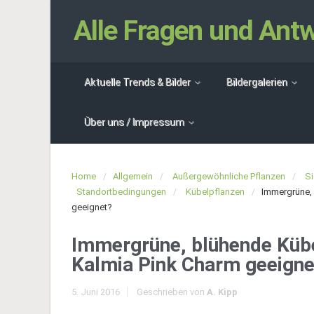
Alle Fragen und An
Aktuelle Trends & Bilder
Bildergalerien
Über uns / Impressum
Home
Allgemein
Außergewöhnliche Pflanzen
Si
Standortbedingungen
Kübelpflanzen
Immergrüne, 
geeignet?
Immergrüne, blühende Kübe
Kalmia Pink Charm geeigne
5. Juni 2016
Geschrieben von
A. Kipp