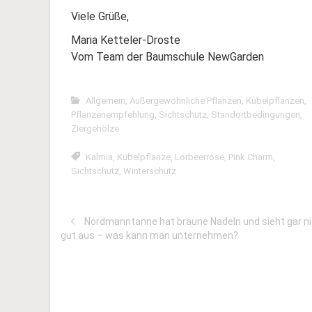
Viele Grüße,
Maria Ketteler-Droste
Vom Team der Baumschule NewGarden
Allgemein
,
Außergewöhnliche Pflanzen
,
Kübelpflanzen
,
Pflanzenempfehlung
,
Sichtschutz
,
Standortbedingungen
,
Ziergehölze
Kalmia
,
Kübelpflanze
,
Lorbeerrose
,
Pink Charm
,
Sichtschutz
,
Winterschutz
Nordmanntanne hat braune Nadeln und sieht gar n
gut aus – was kann man unternehmen?