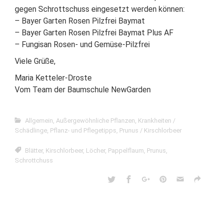
gegen Schrottschuss eingesetzt werden können:
– Bayer Garten Rosen Pilzfrei Baymat
– Bayer Garten Rosen Pilzfrei Baymat Plus AF
– Fungisan Rosen- und Gemüse-Pilzfrei
Viele Grüße,
Maria Ketteler-Droste
Vom Team der Baumschule NewGarden
Allgemein
,
Außergewöhnliche Pflanzen
,
Krankheiten /
Schädlinge
,
Pflanz- und Pflegetipps
,
Prunus / Kirschlorbeer
Blätter
,
Kirschlorbeer
,
Löcher
,
Pappelflaum
,
Prunus
,
Schrottchuss