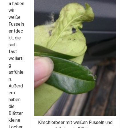
n
haben
wir
weiße
Fusseln
entdec
kt, die
sich
fast
wollarti
g
anfühle
n.
Außerd
em
haben
die
Blätter
kleine
Kirschlorbeer mit weißen Fusseln und
Löcher