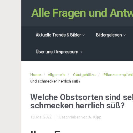
Alle Fragen und An
Aktuelle Trends & Bilder
Bildergalerien
Über uns / Impressum
Home
Allgemein
Obstgehölze
Pflanzenempfeh
und schmecken herrlich süß?
Welche Obstsorten sind se
schmecken herrlich süß?
18. Mai 2022
Geschrieben von
A. Kipp