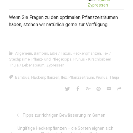
Zypressen
Wenn Sie Fragen zu den optimalen Pflanzzeiträumen
haben, stehen wir natürlich gerne zur Verfügung.
Allgemein
,
Bambus
,
Eibe / Taxus
,
Heckenpflanzen
,
Ilex /
Stechpalme
,
Pflanz- und Pflegetipps
,
Prunus / Kirschlorbeer
,
Thuja / Lebensbaum
,
Zypressen
Bambus
,
HEckenpflanzen
,
Ilex
,
Pflanzzeitraum
,
Prunus
,
Thuja
Tipps zur richtigen Bewässerung im Garten
Ungiftige Heckenpflanzen – die Sorten eignen sich