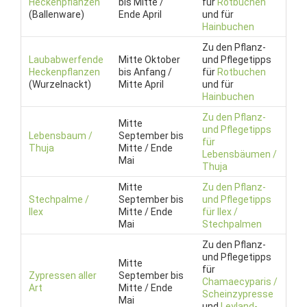
Heckenpflanzen
bis Mitte /
für
Rotbuchen
(Ballenware)
Ende April
und für
Hainbuchen
Zu den Pflanz-
Laubabwerfende
Mitte Oktober
und Pflegetipps
Heckenpflanzen
bis Anfang /
für
Rotbuchen
(Wurzelnackt)
Mitte April
und für
Hainbuchen
Zu den Pflanz-
Mitte
und Pflegetipps
Lebensbaum /
September bis
für
Thuja
Mitte / Ende
Lebensbäumen /
Mai
Thuja
Mitte
Zu den Pflanz-
Stechpalme /
September bis
und Pflegetipps
Ilex
Mitte / Ende
für Ilex /
Mai
Stechpalmen
Zu den Pflanz-
und Pflegetipps
Mitte
für
Zypressen aller
September bis
Chamaecyparis /
Art
Mitte / Ende
Scheinzypresse
Mai
und
Leyland-