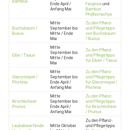
Bambus
Ende April /
Fargesia
und
Anfang Mai
Bambus
Phyllostachys
Mitte
Zu den Pflanz-
Buchsbaum /
September bis
und Pflegetipps
Buxus
Mitte / Ende
von Buchsbaum
Mai
/ Buxus
Mitte
Zu den Pflanz-
September bis
Eibe / Taxus
und Pflegetipps
Mitte / Ende
für Eiben / Taxus
Mai
Mitte
Zu den Pflanz-
Glanzmispel /
September bis
und Pflegetipps
Photinia
Ende April /
für Glanzmispel /
Anfang Mai
Photinia
Mitte
Zu den Pflanz-
Kirschlorbeer
September bis
und Pflegetipps
Prunus
Ende April /
für Kirschlorbeer
Anfang Mai
/ Prunus
Zu den Pflanz-
Laubabwerfende
Mitte Oktober
und Pflegetipps