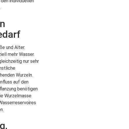
den individuellen
.
en
edarf
ße und Alter.
iell mehr Wasser.
eichzeitig nur sehr
nstliche
ehenden Wurzeln.
influss auf den
flanzung benötigen
die Wurzelmasse
 Wasserreservoires
n.
g,