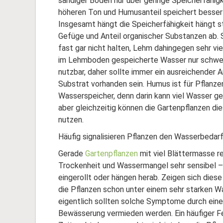
sandiger Boden nur über geringe Speicherfähig
höheren Ton und Humusanteil speichert besser
Insgesamt hängt die Speicherfähigkeit hängt s
Gefüge und Anteil organischer Substanzen ab.
fast gar nicht halten, Lehm dahingegen sehr viel
im Lehmboden gespeicherte Wasser nur schwer 
nutzbar, daher sollte immer ein ausreichender 
Substrat vorhanden sein. Humus ist für Pflanzen
Wasserspeicher, denn darin kann viel Wasser g
aber gleichzeitig können die Gartenpflanzen d
nutzen.
Häufig signalisieren Pflanzen den Wasserbedar
Gerade
Gartenpflanzen
mit viel Blättermasse r
Trockenheit und Wassermangel sehr sensibel –
eingerollt oder hängen herab. Zeigen sich dies
die Pflanzen schon unter einem sehr starken 
eigentlich sollten solche Symptome durch eine
Bewässerung vermieden werden. Ein häufiger Fe