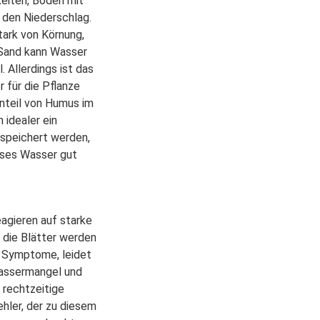
keiten, Boden mit
 den Niederschlag.
tark von Körnung,
 Sand kann Wasser
. Allerdings ist das
für die Pflanze
Anteil von Humus im
 idealer ein
espeichert werden,
ieses Wasser gut
f
eagieren auf starke
 die Blätter werden
e Symptome, leidet
Wassermangel und
 rechtzeitige
hler, der zu diesem