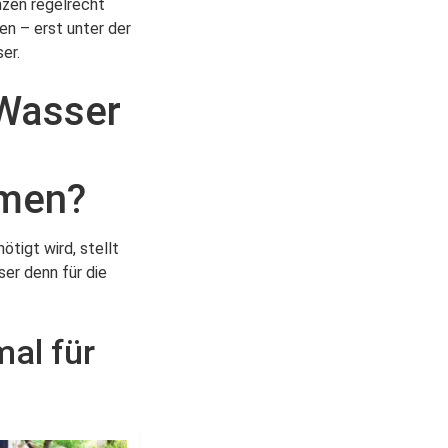
nzen regelrecht
en – erst unter der
er.
 Wasser
men?
tigt wird, stellt
er denn für die
mal für