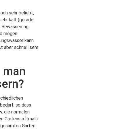
uch sehr beliebt,
 sehr kalt (gerade
r Bewässerung
ed mögen
tungswasser kann
t aber schnell sehr
e man
sern?
schiedlichen
bedarf, so dass
. die normalen
en Gartens oftmals
en gesamten Garten