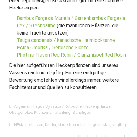
einen regelmäßigen Rückschnitt gut für eine schmale
Hecke eignen:
Bambus Fargesia Muriela / Gartenbambus Fargesia
Ilex / Stechpalme
(die männlichen Pflanzen, die
keine Früchte ansetzen)
Tsuga candensis / kanadische Helmlocktanne
Pciea Omorika / Serbische Fichte
Photinia Fraseri Red Robin / Glanzmispel Red Robin
Die hier aufgeführten Heckenpflanzen sind unseres
Wissens nach nicht giftig. Für eine endgültige
Bewertung empfehlen wir allerdings immer, weitere
Fachliteratur und Quellen zu konsultieren.
Allgemein
,
Fagus Sylvatica / Rotbuche
,
Heckenpflanzen
,
Obstgehölze
,
Pflanzenempfehlung
,
Sonstiges
HEckenpflanzen
,
Kinder
,
kinderfreundlich
,
ungenießbar
,
ungiftig