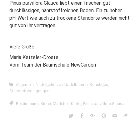
Pinus parviflora Glauca liebt einen frischen gut
durchlässigen, nährstoffreichen Boden. Ein zu hoher
pH-Wert wie auch zu trockene Standorte werden nicht
gut von Ihr vertragen.
Viele Grüße
Maria Ketteler-Droste
Vom Team der Baumschule NewGarden
Allgemein
,
Nadelgehölze / Nadelbäume
,
Sonstiges
,
Standortbedingungen
Bestimmung
,
Kiefer
,
Mädchen-Kiefer
,
Pinus parviflora Glauca