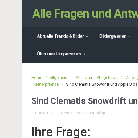
Alle Fragen und An
Aktuelle Trends & Bilder
Bildergalerien
Über uns / Impressum
Home
Allgemein
Pflanz- und Pflegetipps
Außerg
Kletterpflanze
Sind Clematis Snowdrift und Apple Blos
Sind Clematis Snowdrift u
10. Juli 2017
Geschrieben von
A. Kipp
Ihre Frage: