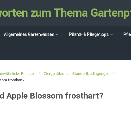
tworten zum Thema Gartenp
Allgemeines Gartenwissen
Pflanz- & Pflegetipps
Pfl
ewöhnliche Pflanzen
Ziergehölze
Standortbedingungen
som frosthart?
nd Apple Blossom frosthart?