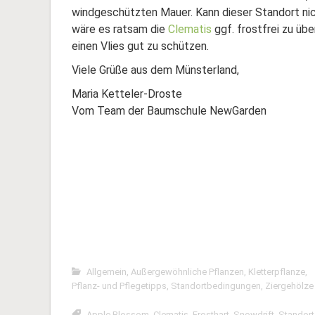
windgeschützten Mauer. Kann dieser Standort n
wäre es ratsam die
Clematis
ggf. frostfrei zu übe
einen Vlies gut zu schützen.
Viele Grüße aus dem Münsterland,
Maria Ketteler-Droste
Vom Team der Baumschule NewGarden
Allgemein
,
Außergewöhnliche Pflanzen
,
Kletterpflanze
,
Pflanz- und Pflegetipps
,
Standortbedingungen
,
Ziergehölze
Apple Blossom
,
Clematis
,
Frosthart
,
Snowdrift
,
Standort