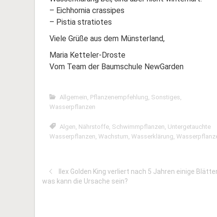
– Eichhornia crassipes
– Pistia stratiotes
Viele Grüße aus dem Münsterland,
Maria Ketteler-Droste
Vom Team der Baumschule NewGarden
Allgemein
,
Pflanzenempfehlung
,
Sonstiges
,
Wasserpflanzen
Algen
,
Nährstoffe
,
Schwimmpflanzen
,
Untergetauchte
Wasserpflanzen
,
Wachstum
,
Wasserklärung
,
Wasserpflanz
Ilex Golden King verliert nach 5 Jahren einige Blätte
was kann die Ursache sein?