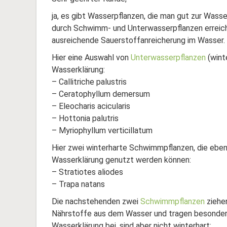
ja, es gibt Wasserpflanzen, die man gut zur Wass
durch Schwimm- und Unterwasserpflanzen erreicht
ausreichende Sauerstoffanreicherung im Wasser.
Hier eine Auswahl von
Unterwasserpflanzen
(winte
Wasserklärung:
– Callitriche palustris
– Ceratophyllum demersum
– Eleocharis acicularis
– Hottonia palutris
– Myriophyllum verticillatum
Hier zwei winterharte Schwimmpflanzen, die ebenf
Wasserklärung genutzt werden können:
– Stratiotes aliodes
– Trapa natans
Die nachstehenden zwei
Schwimmpflanzen
ziehen
Nährstoffe aus dem Wasser und tragen besonder
Wasserklärung bei, sind aber nicht winterhart: