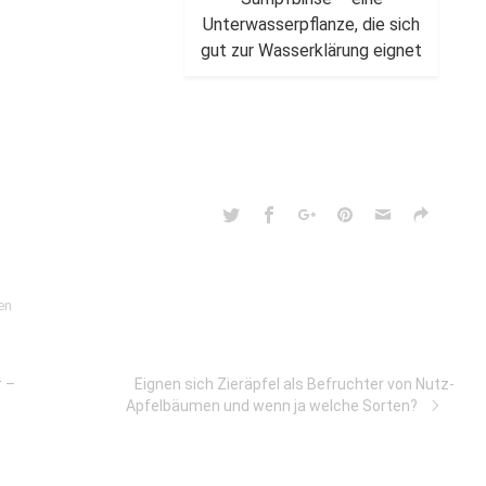
Unterwasserpflanze, die sich
gut zur Wasserklärung eignet
en
r –
Eignen sich Zieräpfel als Befruchter von Nutz-
Apfelbäumen und wenn ja welche Sorten?