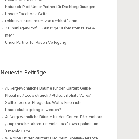
Naturach-Profi Unser Partner für Dachbegrünungen
Unsere Facebook-Seite
Exklusiver Kunstrasen von Kerkhoff Grün
Zaunanlagen-Profi – Günstige Stabmattenzäune &
mehr
Unser Partner für Rasen-Verlegung
Neueste Beiträge
Außergewöhnliche Bäume für den Garten: Gelbe
Kleeulme / Lederstrauch / Ptelea trifoliata ‘Aurea’
Sollten bei der Pflege des Wolfs-Eisenhuts
Handschuhe getragen werden?
Außergewöhnliche Bäume für den Garten: Fächerahorn
/ Japanischer Ahorn ‘Emerald Lace’ / Acer palmatum
‘Emerald Lace’
Wie groß ist der Wurzelballen beim Spalier-Zierapfel