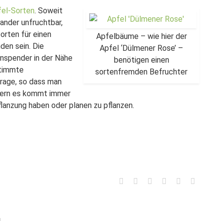
fel-Sorten
. Soweit
nander unfruchtbar,
orten für einen
Apfelbäume – wie hier der
den sein. Die
Apfel ‘Dülmener Rose’ –
enspender in der Nähe
benötigen einen
stimmte
sortenfremden Befruchter
Frage, so dass man
ndern es kommt immer
flanzung haben oder planen zu pflanzen.
l