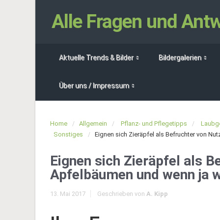
Alle Fragen und An
Aktuelle Trends & Bilder
Bildergalerien
Über uns / Impressum
Home
Allgemein
Pflanz- und Pflegetipps
Laubg
Sonstiges
Eignen sich Zieräpfel als Befruchter von N
Eignen sich Zieräpfel als B
Apfelbäumen und wenn ja 
13. Mai 2017
Geschrieben von
A. Kipp