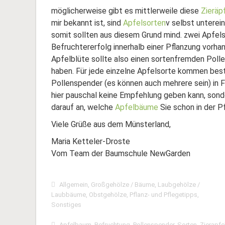
möglicherweise gibt es mittlerweile diese
Zieräp
mir bekannt ist, sind
Apfelsorten
v selbst unterei
somit sollten aus diesem Grund mind. zwei Apfels
Befruchtererfolg innerhalb einer Pflanzung vorhan
Apfelblüte sollte also einen sortenfremden Poll
haben. Für jede einzelne Apfelsorte kommen be
Pollenspender (es können auch mehrere sein) in 
hier pauschal keine Empfehlung geben kann, so
darauf an, welche
Apfelbäume
Sie schon in der P
Viele Grüße aus dem Münsterland,
Maria Ketteler-Droste
Vom Team der Baumschule NewGarden
Allgemein
,
Großgehölze / Bäume
,
Laubgehölze /
Laubbäume
,
Obstgehölze
,
Pflanz- und Pflegetipps
,
Sonstiges
Apfelbaum
,
Befruchtung
,
Pollenspender
,
Sorten
,
Zierapfe