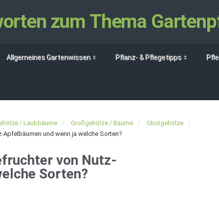
tworten zum Thema Gartenp
Allgemeines Gartenwissen
Pflanz- & Pflegetipps
Pfl
ehölze / Laubbäume
Großgehölze / Bäume
Obstgehölze
utz-Apfelbäumen und wenn ja welche Sorten?
efruchter von Nutz-
welche Sorten?