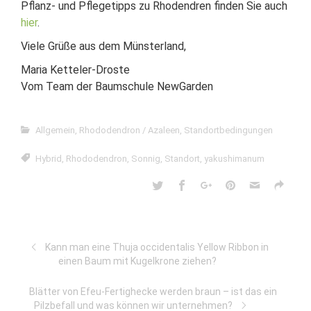
Pflanz- und Pflegetipps zu Rhodendren finden Sie auch
hier
.
Viele Grüße aus dem Münsterland,
Maria Ketteler-Droste
Vom Team der Baumschule NewGarden
Allgemein
,
Rhododendron / Azaleen
,
Standortbedingungen
Hybrid
,
Rhododendron
,
Sonnig
,
Standort
,
yakushimanum
Kann man eine Thuja occidentalis Yellow Ribbon in
einen Baum mit Kugelkrone ziehen?
Blätter von Efeu-Fertighecke werden braun – ist das ein
Pilzbefall und was können wir unternehmen?