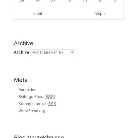
28
30
25
26
27
29
31
« Jul
Sep »
Archive
Archive
Meta
Anmelden
Beitrags-Feed (
RSS
)
Kommentare als
RSS
WordPress.org
Blog-Verzeichnisse