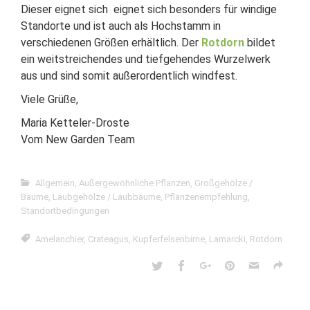
Dieser eignet sich eignet sich besonders für windige
Standorte und ist auch als Hochstamm in
verschiedenen Größen erhältlich. Der
Rotdorn
bildet
ein weitstreichendes und tiefgehendes Wurzelwerk
aus und sind somit außerordentlich windfest.
Viele Grüße,
Maria Ketteler-Droste
Vom New Garden Team
Allgemein
,
Außergewöhnliche Pflanzen
,
Großgehölze /
Bäume
,
Laubgehölze / Laubbäume
,
Pflanzenempfehlung
,
Standortbedingungen
Amelanchier
,
Crateagus
,
Kupferfelsenbirne
,
Lamarcki
,
Rotdorn