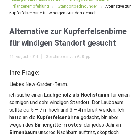
Pflanzenempfehlung
Standortbedingungen
Alternative zur
Kupferfelsenbirne für windigen Standort gesucht
Alternative zur Kupferfelsenbirne
für windigen Standort gesucht
11. August 2014
Geschrieben von
A. Kipp
Ihre Frage:
Liebes New-Garden-Team,
ich suche einen
Laubgehölz als Hochstamm
für einen
sonnigen und sehr windigen Standort. Der Laubbaum
sollte ca. 5 – 7 m hoch und 3 – 4 m breit werden. Ich
hatte an die
Kupferfelsenbirne
gedacht, bin aber
wegen des
Birnengitterrrostes
, der jedes Jahr am
Birnenbaum
unseres Nachbarn auftritt, skeptisch.