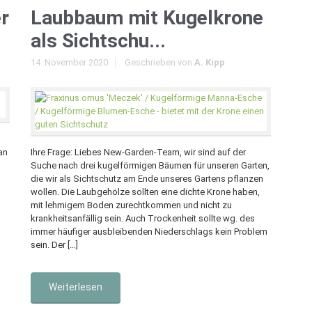
r
Laubbaum mit Kugelkrone
als Sichtschu...
14. November 2020
Geschrieben von
A. Kipp
an
Ihre Frage: Liebes New-Garden-Team, wir sind auf der
Suche nach drei kugelförmigen Bäumen für unseren Garten,
die wir als Sichtschutz am Ende unseres Gartens pflanzen
wollen. Die Laubgehölze sollten eine dichte Krone haben,
mit lehmigem Boden zurechtkommen und nicht zu
krankheitsanfällig sein. Auch Trockenheit sollte wg. des
immer häufiger ausbleibenden Niederschlags kein Problem
sein. Der […]
Weiterlesen