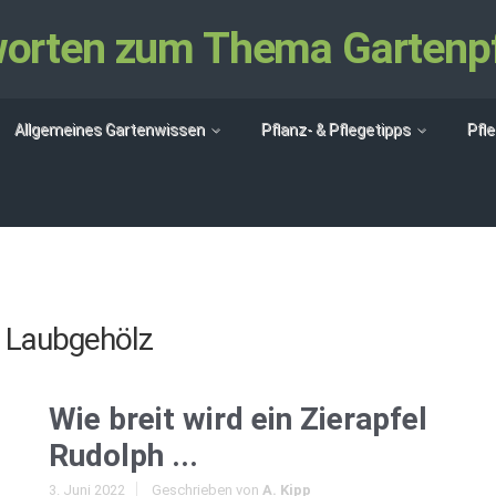
tworten zum Thema Gartenp
Allgemeines Gartenwissen
Pflanz- & Pflegetipps
Pfl
t
Laubgehölz
Wie breit wird ein Zierapfel
Rudolph ...
3. Juni 2022
Geschrieben von
A. Kipp