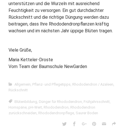
unterstützen und die Wurzeln mit ausreichend
Feuchtigkeit zu versorgen. Ein gut durchdachter
Rückschnitt und die richtige Düngung werden dazu
beitragen, dass Ihre Rhododendronpflanzen kräftig
wachsen und im nächsten Jahr üppige Blüten tragen.
Viele Grüße,
Maria Ketteler-Droste
Vom Team der Baumschule NewGarden
Allgemein
,
Pflanz- und Pflegetipps
,
Rhododendron / Azaleen
,
Rückschnitt
Blütenbildung
,
Dünger für Rhododendron
,
Frühjahrsschnitt
,
Hornspäne
,
pH-Wert
,
Rhododendron
,
Rhododendron
zurückschneiden
,
Rhododendronpflege
,
Saurer Boden