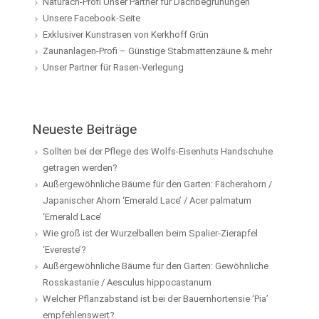
Naturach-Profi Unser Partner für Dachbegrünungen
Unsere Facebook-Seite
Exklusiver Kunstrasen von Kerkhoff Grün
Zaunanlagen-Profi – Günstige Stabmattenzäune & mehr
Unser Partner für Rasen-Verlegung
Neueste Beiträge
Sollten bei der Pflege des Wolfs-Eisenhuts Handschuhe
getragen werden?
Außergewöhnliche Bäume für den Garten: Fächerahorn /
Japanischer Ahorn ‘Emerald Lace’ / Acer palmatum
‘Emerald Lace’
Wie groß ist der Wurzelballen beim Spalier-Zierapfel
‘Evereste’?
Außergewöhnliche Bäume für den Garten: Gewöhnliche
Rosskastanie / Aesculus hippocastanum
Welcher Pflanzabstand ist bei der Bauernhortensie ‘Pia’
empfehlenswert?