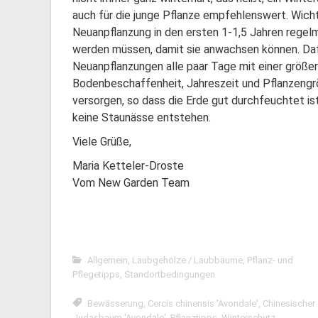
auch für die junge Pflanze empfehlenswert. Wicht
Neuanpflanzung in den ersten 1-1,5 Jahren rege
werden müssen, damit sie anwachsen können. Daf
Neuanpflanzungen alle paar Tage mit einer größe
Bodenbeschaffenheit, Jahreszeit und Pflanzeng
versorgen, so dass die Erde gut durchfeuchtet ist.
keine Staunässe entstehen.
Viele Grüße,
Maria Ketteler-Droste
Vom New Garden Team
Allgemein
,
Laubgehölze / Laubbäume
,
Pflanz- und
Pflegetipps
,
Standortbedingungen
Bewässerung
,
Cercis chinensis 'Avondale'
,
Chinesischer
Judasbaum 'Avondale'
,
Pflanztipps
,
Winterschutz