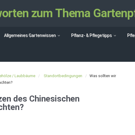
tworten zum Thema Gartenp
Allgemeines Gartenwissen
Pflanz- & Pflegetipps
Pfl
ehölze / Laubbäume
Standortbedingungen
Was sollten wir
achten?
zen des Chinesischen
chten?