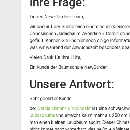
Ihre Frage:
Liebes New-Garden-Team,
wir sind auf der Suche nach einem neuen kleiner
Chinesischen Judasbaum ‘Avondale’ / Cercis chinen
gefällt. Können Sie uns hier noch einige Informa
was wir während der Anwuchszeit besonders bea
Vielen Dank für Ihre Hilfe,
Ein Kunde der Baumschule NewGarden
Unsere Antwort:
Sehr geehrter Kunde,
der
Cercis chinensis ‘Avondale’
ist eine schwachw
Judasbaums
und erreicht kaum mehr als 250 cm H
man einen kleinen Laubbaum sucht. Dieser Chine
nicht immer ganz winterhart, das heißt, ein Winter