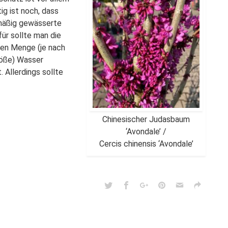
ig ist noch, dass
lmäßig gewässerte
ür sollte man die
ren Menge (je nach
röße) Wasser
 Allerdings sollte
Chinesischer Judasbaum
‘Avondale’ /
Cercis chinensis ‘Avondale’