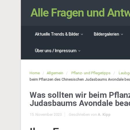
Alle Fragen und An
Aktuelle Trends & Bilder
Bildergalerien
Über uns / Impressum
Home
Allgemein
Pflanz- und Pflegetipps
Laubg
beim Pflanzen des Chinesischen Judasbaums Avondale be
Was sollten wir beim Pflan
Judasbaums Avondale bea
15. November 2023
Geschrieben von
A. Kipp