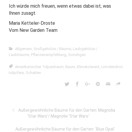
Ich würde mich freuen, wenn etwas dabei ist, was
Ihnen zusagt.
Maria Ketteler-Droste
Vom New Garden Team
Allgemein
,
Großgehölze / Bäume
,
Laubgehölze /
Laubbäume
,
Pflanzenempfehlung
,
Sonstiges
Amerikanischer Tulpenbaum
,
Baum
,
Klimatolerant
,
Liriodendron
tulipifera
,
Schatten
Außergewöhnliche Bäume für den Garten: Magnolia
’Star Wars‘/ Magnolie ’Star Wars‘
Außergewöhnliche Bäume für den Garten: ‘Blue Opal’