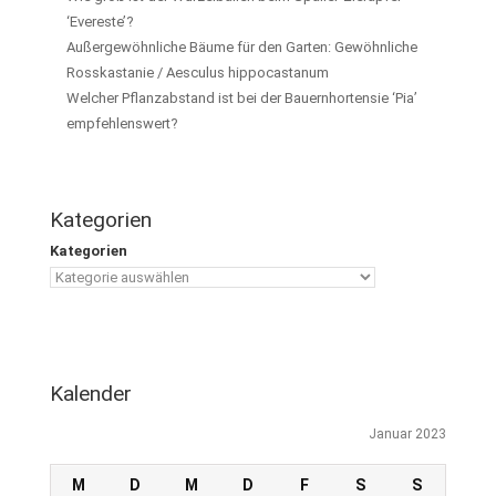
‘Evereste’?
Außergewöhnliche Bäume für den Garten: Gewöhnliche
Rosskastanie / Aesculus hippocastanum
Welcher Pflanzabstand ist bei der Bauernhortensie ‘Pia’
empfehlenswert?
Kategorien
Kategorien
Kalender
Januar 2023
M
D
M
D
F
S
S