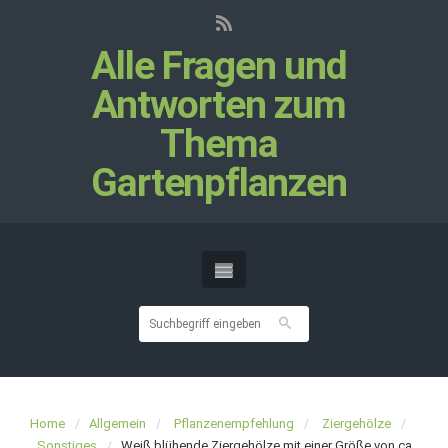
Alle Fragen und
Antworten zum
Thema
Gartenpflanzen
Home
Allgemein
Pflanzenempfehlung
Ziergehölze
Sonstiges
Weiß blühende Ziergehölze mit einer Größe von ca.