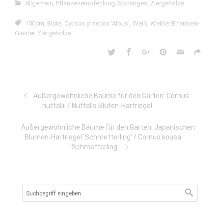
Allgemein
,
Pflanzenempfehlung
,
Sonstiges
,
Ziergehölze
150cm
,
Blüte
,
Cytisus praecox 'Albus'
,
Weiß
,
Weißer Elfenbein-
Ginster
,
Ziergehölze
Außergewöhnliche Bäume für den Garten: Cornus
nuttallii / Nuttalls Blüten-Hartriegel
Außergewöhnliche Bäume für den Garten: Japanischen
Blumen-Hartriegel ’Schmetterling‘ / Cornus kousa
’Schmetterling‘