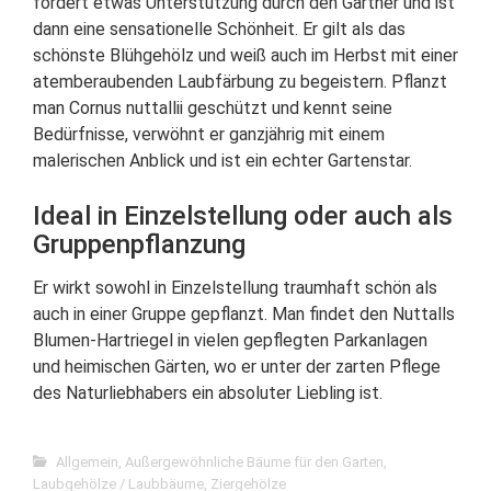
fordert etwas Unterstützung durch den Gärtner und ist
dann eine sensationelle Schönheit. Er gilt als das
schönste Blühgehölz und weiß auch im Herbst mit einer
atemberaubenden Laubfärbung zu begeistern. Pflanzt
man Cornus nuttallii geschützt und kennt seine
Bedürfnisse, verwöhnt er ganzjährig mit einem
malerischen Anblick und ist ein echter Gartenstar.
Ideal in Einzelstellung oder auch als
Gruppenpflanzung
Er wirkt sowohl in Einzelstellung traumhaft schön als
auch in einer Gruppe gepflanzt. Man findet den Nuttalls
Blumen-Hartriegel in vielen gepflegten Parkanlagen
und heimischen Gärten, wo er unter der zarten Pflege
des Naturliebhabers ein absoluter Liebling ist.
Allgemein
,
Außergewöhnliche Bäume für den Garten
,
Laubgehölze / Laubbäume
,
Ziergehölze