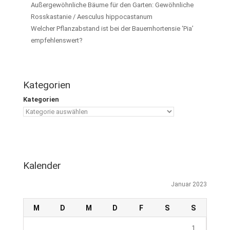
Außergewöhnliche Bäume für den Garten: Gewöhnliche
Rosskastanie / Aesculus hippocastanum
Welcher Pflanzabstand ist bei der Bauernhortensie ‘Pia’
empfehlenswert?
Kategorien
Kategorien
Kalender
Januar 2023
M
D
M
D
F
S
S
1