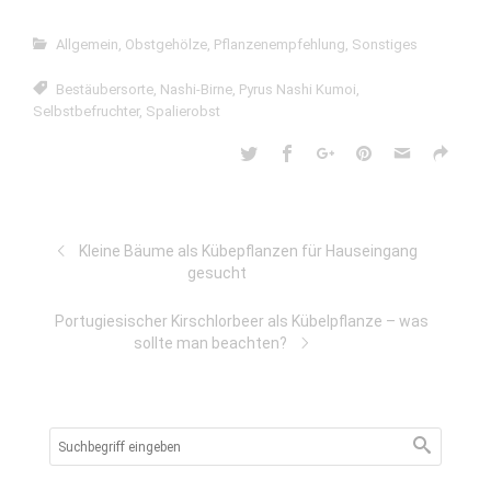
Allgemein
,
Obstgehölze
,
Pflanzenempfehlung
,
Sonstiges
Bestäubersorte
,
Nashi-Birne
,
Pyrus Nashi Kumoi
,
Selbstbefruchter
,
Spalierobst
Kleine Bäume als Kübepflanzen für Hauseingang
gesucht
Portugiesischer Kirschlorbeer als Kübelpflanze – was
sollte man beachten?