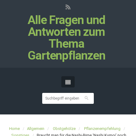
Alle Fragen und
Antworten zum
Thema
Gartenpflanzen
Home
Allgemein
Obstgehölze
Pflanzenempfehlung
Sonstiges
Braucht man für die Nashi-Birne ‘Nashi Kumoi’ noch