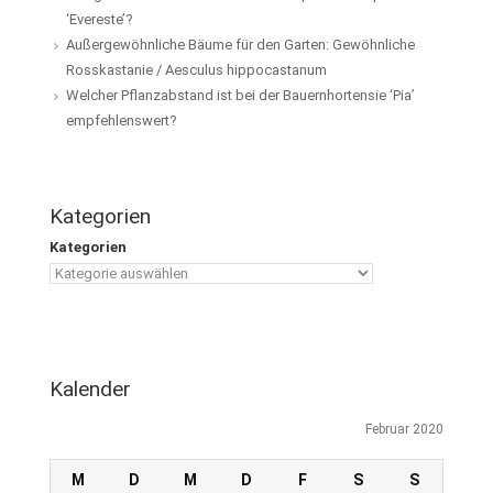
‘Evereste’?
Außergewöhnliche Bäume für den Garten: Gewöhnliche
Rosskastanie / Aesculus hippocastanum
Welcher Pflanzabstand ist bei der Bauernhortensie ‘Pia’
empfehlenswert?
Kategorien
Kategorien
Kalender
Februar 2020
M
D
M
D
F
S
S