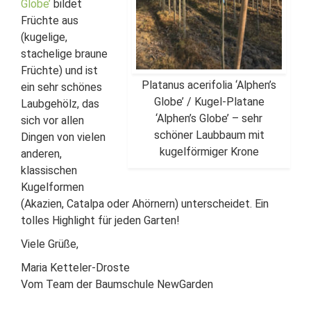
Globe’
bildet
Früchte aus
(kugelige,
stachelige braune
Früchte) und ist
Platanus acerifolia ‘Alphen’s
ein sehr schönes
Globe’ / Kugel-Platane
Laubgehölz, das
‘Alphen’s Globe’ – sehr
sich vor allen
schöner Laubbaum mit
Dingen von vielen
kugelförmiger Krone
anderen,
klassischen
Kugelformen
(Akazien, Catalpa oder Ahörnern) unterscheidet. Ein
tolles Highlight für jeden Garten!
Viele Grüße,
Maria Ketteler-Droste
Vom Team der Baumschule NewGarden