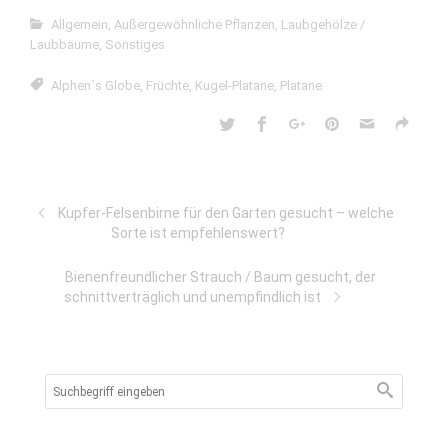
Allgemein
,
Außergewöhnliche Pflanzen
,
Laubgehölze /
Laubbäume
,
Sonstiges
Alphen´s Globe
,
Früchte
,
Kugel-Platane
,
Platane
Kupfer-Felsenbirne für den Garten gesucht – welche
Sorte ist empfehlenswert?
Bienenfreundlicher Strauch / Baum gesucht, der
schnittverträglich und unempfindlich ist