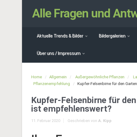
Alle Fragen und An
Aktuelle Trends & Bilder
Bildergalerien
Über uns / Impressum
Home
Allgemein
Außergewöhnliche Pflanzen
L
Pflanzenempfehlung
Kupfer-Felsenbirne für den Garte
Kupfer-Felsenbirne für den
ist empfehlenswert?
11. Februar 2020
Geschrieben von
A. Kipp