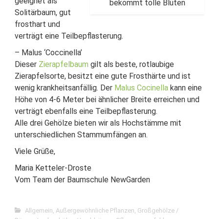
geeignet als
bekommt tolle Blüten
Solitärbaum, gut
frosthart und
verträgt eine Teilbepflasterung.
– Malus ‘Coccinella’
Dieser
Zierapfelbaum
gilt als beste, rotlaubige
Zierapfelsorte, besitzt eine gute Frosthärte und ist
wenig krankheitsanfällig. Der
Malus Cocinella
kann eine
Höhe von 4-6 Meter bei ähnlicher Breite erreichen und
verträgt ebenfalls eine Teilbepflasterung.
Alle drei Gehölze bieten wir als Hochstämme mit
unterschiedlichen Stammumfängen an.
Viele Grüße,
Maria Ketteler-Droste
Vom Team der Baumschule NewGarden
Allgemein
,
Außergewöhnliche Pflanzen
,
Großgehölze /