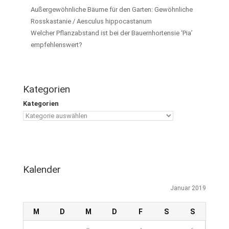
Außergewöhnliche Bäume für den Garten: Gewöhnliche
Rosskastanie / Aesculus hippocastanum
Welcher Pflanzabstand ist bei der Bauernhortensie ‘Pia’
empfehlenswert?
Kategorien
Kategorien
Kalender
Januar 2019
M
D
M
D
F
S
S