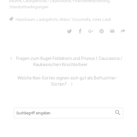
Bäume
,
Laubgehölze / Laubbäume
,
Pflanzenempfehlung
,
Standortbedingungen
Hausbaum
,
Laubgehölz
,
Malus 'Coccinella
,
rotes Laub
Fragen zum Kugel-Feldahorn und Prunus l. Caucasica /
Kaukasischen Kirschlorbeer
Welche Kiwi-Sorten eignen sich gut als Befruchter-
Sorten?