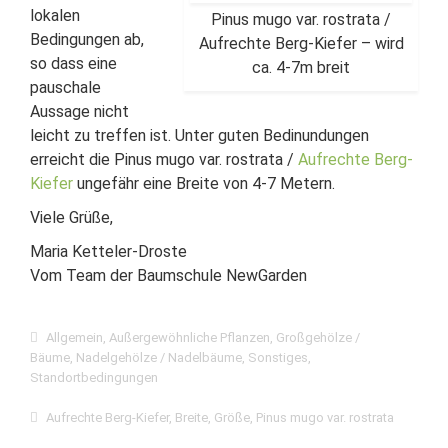
lokalen
Pinus mugo var. rostrata /
Bedingungen ab,
Aufrechte Berg-Kiefer – wird
so dass eine
ca. 4-7m breit
pauschale
Aussage nicht
leicht zu treffen ist. Unter guten Bedinundungen
erreicht die Pinus mugo var. rostrata /
Aufrechte Berg-
Kiefer
ungefähr eine Breite von 4-7 Metern.
Viele Grüße,
Maria Ketteler-Droste
Vom Team der Baumschule NewGarden
Allgemein
,
Außergewöhnliche Pflanzen
,
Großgehölze /
Bäume
,
Nadelgehölze / Nadelbäume
,
Sonstiges
,
Standortbedingungen
Aufrechte Berg-Kiefer
,
Breite
,
Größe
,
Pinus mugo var. rostrata