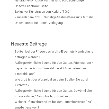
Naturach-Profi Unser Partner für Dachbegrünungen
Unsere Facebook-Seite
Exklusiver Kunstrasen von Kerkhoff Grün
Zaunanlagen-Profi – Günstige Stabmattenzäune & mehr
Unser Partner für Rasen-Verlegung
Neueste Beiträge
Sollten bei der Pflege des Wolfs-Eisenhuts Handschuhe
getragen werden?
Außergewöhnliche Bäume für den Garten: Fächerahorn /
Japanischer Ahorn ‘Emerald Lace’ / Acer palmatum
‘Emerald Lace’
Wie groß ist der Wurzelballen beim Spalier-Zierapfel
‘Evereste’?
Außergewöhnliche Bäume für den Garten: Gewöhnliche
Rosskastanie / Aesculus hippocastanum
Welcher Pflanzabstand ist bei der Bauernhortensie ‘Pia’
empfehlenswert?