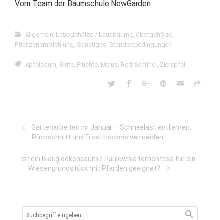
Vom Team der Baumschule NewGarden
Allgemein
,
Laubgehölze / Laubbäume
,
Obstgehölze
,
Pflanzenempfehlung
,
Sonstiges
,
Standortbedingungen
Apfelbaum
,
Blüte
,
Früchte
,
Malus
,
Red Sentinel
,
Zierapfel
Gartenarbeiten im Januar – Schneelast entfernen,
Rückschnitt und Frosttrocknis vermeiden
Ist ein Blauglockenbaum / Paulownia tomentosa für ein
Wiesengrundstück mit Pferden geeignet?