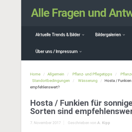
Alle Fragen und An
Aktuelle Trends & Bilder
Bildergalerien
Über uns / Impressum
Home
Allgemein
Pflanz- und Pflegetipps
Pflan
Standortbedingungen
Wässerung
Hosta / Funkien
empfehlenswert?
Hosta / Funkien für sonnig
Sorten sind empfehlenswe
7. November 2017
Geschrieben von
A. Kipp