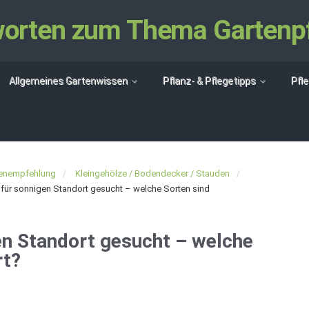
tworten zum Thema Gartenp
Allgemeines Gartenwissen
Pflanz- & Pflegetipps
Pfl
zenempfehlung
Kleingehölze / Bodendecker / Stauden
 für sonnigen Standort gesucht – welche Sorten sind
en Standort gesucht – welche
rt?