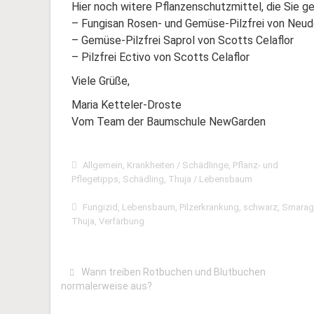
Hier noch witere Pflanzenschutzmittel, die Sie g
– Fungisan Rosen- und Gemüse-Pilzfrei von Neud
– Gemüse-Pilzfrei Saprol von Scotts Celaflor
– Pilzfrei Ectivo von Scotts Celaflor
Viele Grüße,
Maria Ketteler-Droste
Vom Team der Baumschule NewGarden
Allgemein
,
Krankheiten / Schädlinge
,
Pflanz- und
Pflegetipps
,
Schädling
,
Thuja / Lebensbaum
Fungizid
,
Lebensbaum
,
Pilzerkrankung
,
schwarz
,
Smara
Thuja
,
Verfärbung
Wann treiben Rotbuchen und Blutbuchen
normalerweise aus?