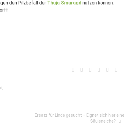
egen den Pilzbefall der
Thuja Smaragd
nutzen können:
orff
gd
,
Ersatz für Linde gesucht – Eignet sich hier eine
Säuleneiche?