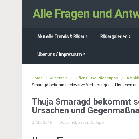
Alle Fragen und An
Aktuelle Trends & Bilder
Bildergalerien
Über uns / Impressum
Home
Allgemein
Pflanz- und Pflegetipps
Krankh
Smaragd bekommt schwarze Verfärbungen – Ursachen u
Thuja Smaragd bekommt s
Ursachen und Gegenmaßn
2. Mai 2016
Geschrieben von
A. Kipp