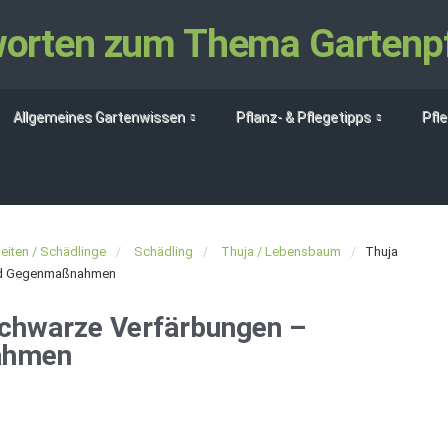
tworten zum Thema Gartenp
Allgemeines Gartenwissen
Pflanz- & Pflegetipps
Pfl
eiten / Schädlinge
Schädling
Thuja / Lebensbaum
Thuja
nd Gegenmaßnahmen
chwarze Verfärbungen –
ahmen