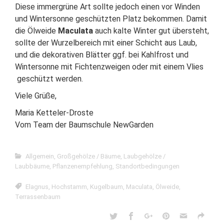
Diese immergrüne Art sollte jedoch einen vor Winden
und Wintersonne geschützten Platz bekommen. Damit
die Ölweide
Maculata
auch kalte Winter gut übersteht,
sollte der Wurzelbereich mit einer Schicht aus Laub,
und die dekorativen Blätter ggf. bei Kahlfrost und
Wintersonne mit Fichtenzweigen oder mit einem Vlies
geschützt werden.
Viele Grüße,
Maria Ketteler-Droste
Vom Team der Baumschule NewGarden
Allgemein
,
Großgehölze / Bäume
,
Laubgehölze /
Laubbäume
,
Pflanzenempfehlung
,
Standortbedingungen
Elagnus
,
Hochstamm
,
Kugelbaum
,
Maculata
,
Ölweide
,
Terrassenbaum