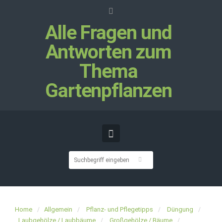
Alle Fragen und
Antworten zum
Thema
Gartenpflanzen
Home
Allgemein
Pflanz- und Pflegetipps
Düngung
Laubgehölze / Laubbäume
Großgehölze / Bäume