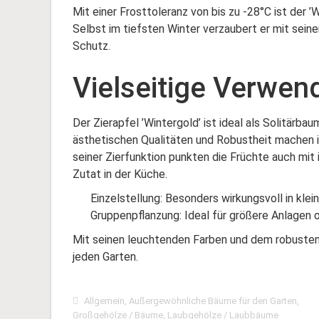
Mit einer Frosttoleranz von bis zu -28°C ist der 
Selbst im tiefsten Winter verzaubert er mit sein
Schutz.
Vielseitige Verwen
Der Zierapfel ’Wintergold’ ist ideal als Solitärba
ästhetischen Qualitäten und Robustheit machen i
seiner Zierfunktion punkten die Früchte auch mit
Zutat in der Küche.
Einzelstellung: Besonders wirkungsvoll in klei
Gruppenpflanzung: Ideal für größere Anlagen 
Mit seinen leuchtenden Farben und dem robusten 
jeden Garten.
Allgemein
,
Außergewöhnliche Bäume für den Garten
,
Großgehölze / Bäume
,
Laubgehölze / Laubbäume