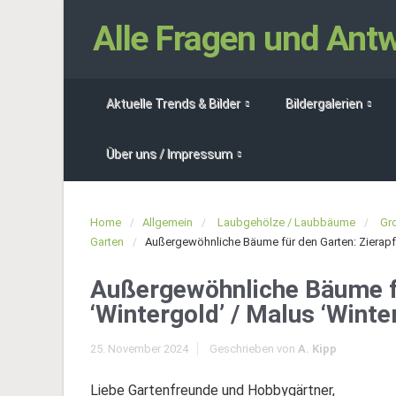
Alle Fragen und An
Aktuelle Trends & Bilder
Bildergalerien
Über uns / Impressum
Home
Allgemein
Laubgehölze / Laubbäume
Gr
Garten
Außergewöhnliche Bäume für den Garten: Zierapfe
Außergewöhnliche Bäume fü
‘Wintergold’ / Malus ‘Winte
25. November 2024
Geschrieben von
A. Kipp
Liebe Gartenfreunde und Hobbygärtner,