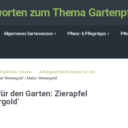
tworten zum Thema Gartenp
Allgemeines Gartenwissen
Pflanz- & Pflegetipps
Pfl
oßgehölze / Bäume
Außergewöhnliche Bäume für den
l ‘Wintergold’ / Malus ‘Wintergold’
r den Garten: Zierapfel
rgold’