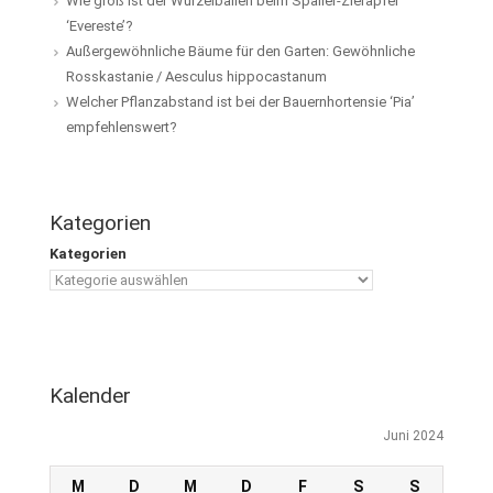
Wie groß ist der Wurzelballen beim Spalier-Zierapfel
‘Evereste’?
Außergewöhnliche Bäume für den Garten: Gewöhnliche
Rosskastanie / Aesculus hippocastanum
Welcher Pflanzabstand ist bei der Bauernhortensie ‘Pia’
empfehlenswert?
Kategorien
Kategorien
Kalender
Juni 2024
M
D
M
D
F
S
S