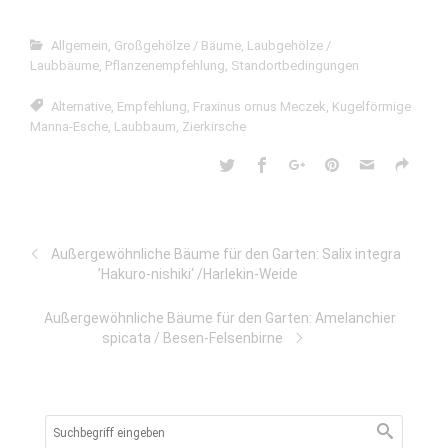
Allgemein
,
Großgehölze / Bäume
,
Laubgehölze /
Laubbäume
,
Pflanzenempfehlung
,
Standortbedingungen
Alternative
,
Empfehlung
,
Fraxinus ornus Meczek
,
Kugelförmige
Manna-Esche
,
Laubbaum
,
Zierkirsche
Außergewöhnliche Bäume für den Garten: Salix integra
’Hakuro-nishiki‘ /Harlekin-Weide
Außergewöhnliche Bäume für den Garten: Amelanchier
spicata / Besen-Felsenbirne