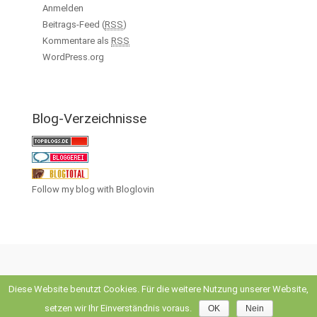
Anmelden
Beitrags-Feed (
RSS
)
Kommentare als
RSS
WordPress.org
Blog-Verzeichnisse
Follow my blog with Bloglovin
Diese Website benutzt Cookies. Für die weitere Nutzung unserer Website,
evolve
theme by Theme4Press • Powered by
WordPress
setzen wir Ihr Einverständnis voraus.
OK
Nein