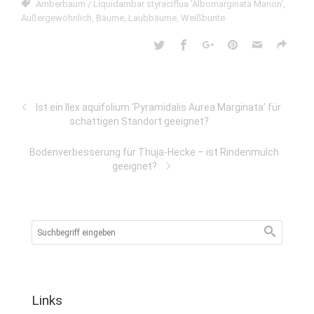
Amberbaum / Liquidambar styraciflua ’Albomarginata Manon‘
,
Außergewöhnlich
,
Bäume
,
Laubbäume
,
Weißbunte
Ist ein Ilex aquifolium ‘Pyramidalis Aurea Marginata’ für
schattigen Standort geeignet?
Bodenverbesserung für Thuja-Hecke – ist Rindenmulch
geeignet?
Links