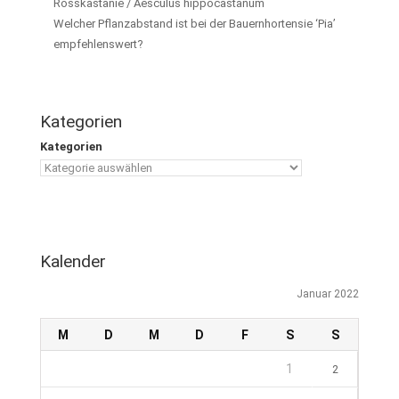
Rosskastanie / Aesculus hippocastanum
Welcher Pflanzabstand ist bei der Bauernhortensie ‘Pia’
empfehlenswert?
Kategorien
Kategorien
Kalender
Januar 2022
M
D
M
D
F
S
S
1
2