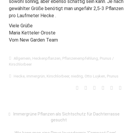
sowohl sonnig, aber ebenso schattig sein kann. Je nach
gewählter Größe benötigt man ungefähr 2,5-3 Pflanzen
pro Laufmeter Hecke .
Viele Grüße
Maria Ketteler-Droste
Vom New Garden Team
Allgemein
,
Heckenpflanzen
,
Pflanzenempfehlung
,
Prunus /
Kirschlorbeer
Hecke
,
immergrün
,
Kirschlorbeer
,
niedrig
,
Otto Luyken
,
Prunus
Immergrüne Pflanzen als Sichtschutz für Dachterrasse
gesucht