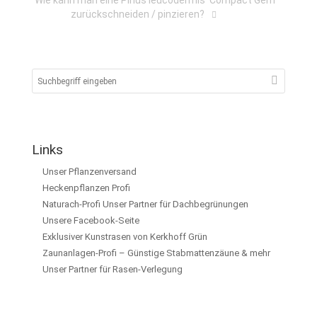
Wie kann man eine Pinus leucodermis ‘Compact Gem’
zurückschneiden / pinzieren?
Links
Unser Pflanzenversand
Heckenpflanzen Profi
Naturach-Profi Unser Partner für Dachbegrünungen
Unsere Facebook-Seite
Exklusiver Kunstrasen von Kerkhoff Grün
Zaunanlagen-Profi – Günstige Stabmattenzäune & mehr
Unser Partner für Rasen-Verlegung