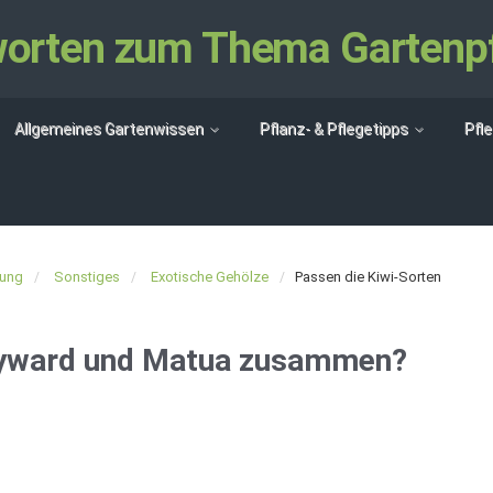
tworten zum Thema Gartenp
Allgemeines Gartenwissen
Pflanz- & Pflegetipps
Pfl
lung
Sonstiges
Exotische Gehölze
Passen die Kiwi-Sorten
ayward und Matua zusammen?