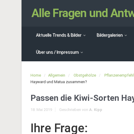
Alle Fragen und An
Aktuelle Trends & Bilder
Bildergalerien
Über uns / Impressum
Home
Allgemein
Obstgehölze
Pflanzenempfeh
Hayward und Matua zusammen?
Passen die Kiwi-Sorten H
18. Mai 2019
Geschrieben von
A. Kipp
Ihre Frage: