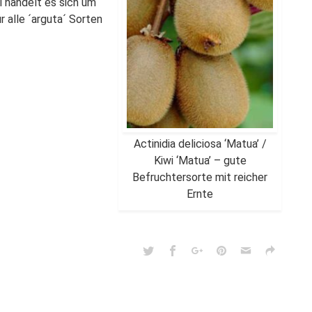
ei handelt es sich um
r alle ´arguta´ Sorten
Actinidia deliciosa ‘Matua’ /
Kiwi ‘Matua’ – gute
Befruchtersorte mit reicher
Ernte