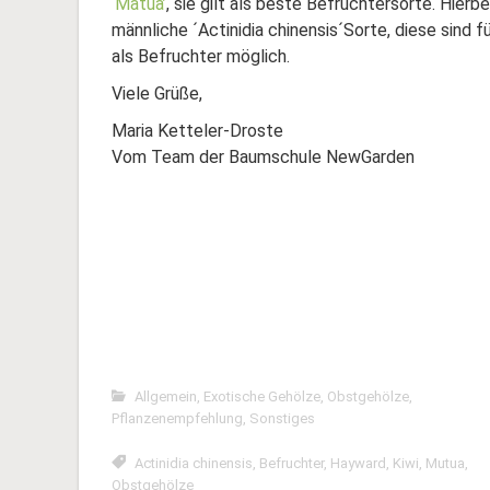
‘Matua’
, sie gilt als beste Befruchtersorte. Hierb
männliche ´Actinidia chinensis´Sorte, diese sind fü
als Befruchter möglich.
Viele Grüße,
Maria Ketteler-Droste
Vom Team der Baumschule NewGarden
Allgemein
,
Exotische Gehölze
,
Obstgehölze
,
Pflanzenempfehlung
,
Sonstiges
Actinidia chinensis
,
Befruchter
,
Hayward
,
Kiwi
,
Mutua
,
Obstgehölze