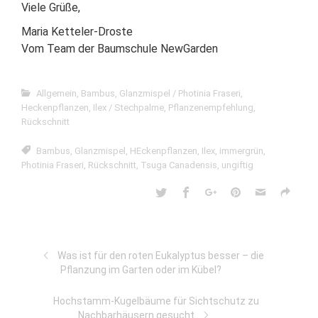
Viele Grüße,
Maria Ketteler-Droste
Vom Team der Baumschule NewGarden
Allgemein
,
Bambus
,
Glanzmispel / Photinia Fraseri
,
Heckenpflanzen
,
Ilex / Stechpalme
,
Pflanzenempfehlung
,
Rückschnitt
Bambus
,
Glanzmispel
,
HEckenpflanzen
,
Ilex
,
immergrün
,
Photinia Fraseri
,
Rückschnitt
,
Tsuga Canadensis
,
ungiftig
Was ist für den roten Eukalyptus besser – die
Pflanzung im Garten oder im Kübel?
Hochstamm-Kugelbäume für Sichtschutz zu
Nachbarhäusern gesucht