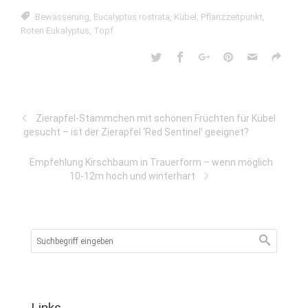
Bewässerung
,
Eucalyptus rostrata
,
Kübel
,
Pflanzzeitpunkt
,
Roten Eukalyptus
,
Topf
Zierapfel-Stämmchen mit schönen Früchten für Kübel
gesucht – ist der Zierapfel ‘Red Sentinel’ geeignet?
Empfehlung Kirschbaum in Trauerform – wenn möglich
10-12m hoch und winterhart
Links