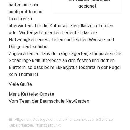
halten um dann
geeignet
auch problemlos
frostfrei zu
überwintern. Für die Kultur als Zierpflanze in Töpfen
oder Wintergartenbeeten bedeutet das die
Notwenigkeit eines steten und reichen Wasser- und
Düngernachschubs.
Zugleich haben dank der eingelagerten, ätherischen Öle
Schädlinge kein Interesse an den festen und derben
Blättern, so dass beim Eukalyptus rostrata in der Regel
kein Thema ist.
Viele Grüße,
Maria Ketteler-Droste
Vom Team der Baumschule NewGarden
Allgemein
,
Außergewöhnliche Pflanzen
,
Exotische Gehölze
,
Kübelpflanzen
,
Pflanzzeitpunkt