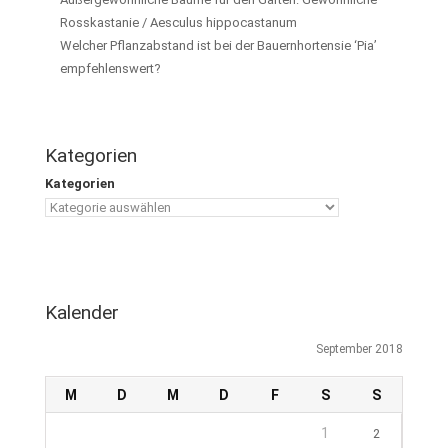
Rosskastanie / Aesculus hippocastanum
Welcher Pflanzabstand ist bei der Bauernhortensie ‘Pia’
empfehlenswert?
Kategorien
Kategorien
Kalender
September 2018
M
D
M
D
F
S
S
1
2