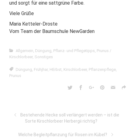
und sorgt für eine sattgrüne Farbe.
Viele Grüße
Maria Ketteler-Droste
Vom Team der Baumschule NewGarden
Allgemein
,
Düngung
,
Pflanz- und Pflegetipps
,
Prunus /
Kirschlorbeer
,
Sonstiges
Düngung
,
Frühjhar
,
HErbst
,
Kirschlorbeer
,
Pflanzenpflege
,
Prunus
Bestehende Hecke soll verlängert werden – ist die
Sorte Kirschlorbeer Herbergii richtig?
Welche Begleitpflanzung für Rosen im Kübel?