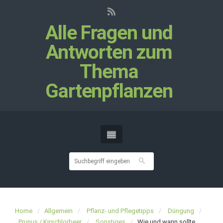
Alle Fragen und
Antworten zum
Thema
Gartenpflanzen
Home
Allgemein
Pflanz- und Pflegetipps
Düngung
Prunus / Kirschlorbeer
Sonstiges
Wie und wann sollte