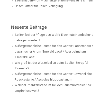
Zaunanlagen-Profi – Günstige Stabmattenzäune & mehr
Unser Partner für Rasen-Verlegung
Neueste Beiträge
Sollten bei der Pflege des Wolfs-Eisenhuts Handschuhe
getragen werden?
Außergewöhnliche Bäume für den Garten: Fächerahorn /
Japanischer Ahorn ‘Emerald Lace’ / Acer palmatum
‘Emerald Lace’
Wie groß ist der Wurzelballen beim Spalier-Zierapfel
‘Evereste’?
Außergewöhnliche Bäume für den Garten: Gewöhnliche
Rosskastanie / Aesculus hippocastanum
Welcher Pflanzabstand ist bei der Bauernhortensie ‘Pia’
empfehlenswert?