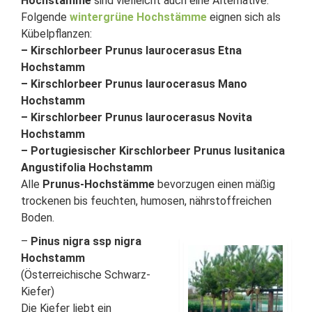
Hochstämme
sind vielleicht auch eine Alternative.
Folgende
wintergrüne Hochstämme
eignen sich als
Kübelpflanzen:
– Kirschlorbeer Prunus laurocerasus Etna
Hochstamm
– Kirschlorbeer Prunus laurocerasus Mano
Hochstamm
– Kirschlorbeer Prunus laurocerasus Novita
Hochstamm
– Portugiesischer Kirschlorbeer Prunus lusitanica
Angustifolia Hochstamm
Alle
Prunus-Hochstämme
bevorzugen einen mäßig
trockenen bis feuchten, humosen, nährstoffreichen
Boden.
–
Pinus nigra ssp nigra
Hochstamm
(Österreichische Schwarz-
Kiefer)
Die Kiefer liebt ein