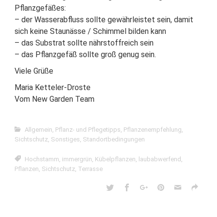
Pflanzgefäßes:
– der Wasserabfluss sollte gewährleistet sein, damit
sich keine Staunässe / Schimmel bilden kann
– das Substrat sollte nährstoffreich sein
– das Pflanzgefäß sollte groß genug sein.
Viele Grüße
Maria Ketteler-Droste
Vom New Garden Team
Allgemein
,
Pflanz- und Pflegetipps
,
Pflanzenempfehlung
,
Sichtschutz
,
Sonstiges
,
Standortbedingungen
Hochstamm
,
immergrün
,
Kübelpflanzen
,
laubabwerfend
,
Pflanzen
,
Sichtschutz
,
Terrasse