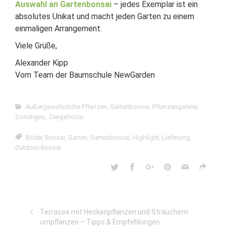
Auswahl an Gartenbonsai
– jedes Exemplar ist ein
absolutes Unikat und macht jeden Garten zu einem
einmaligen Arrangement.
Viele Grüße,
Alexander Kipp
Vom Team der Baumschule NewGarden
Außergewöhnliche Pflanzen
,
Gartenbonsai
,
Pflanzengalerie
,
Sonstiges
,
Ziergehölze
Bilder
,
Bonsai
,
Garten
,
Gartenbonsai
,
Highlight
,
Lieferung
,
Outdoor Bonsai
Terrasse mit Heckenpflanzen und Sträuchern
umpflanzen – Tipps & Empfehlungen