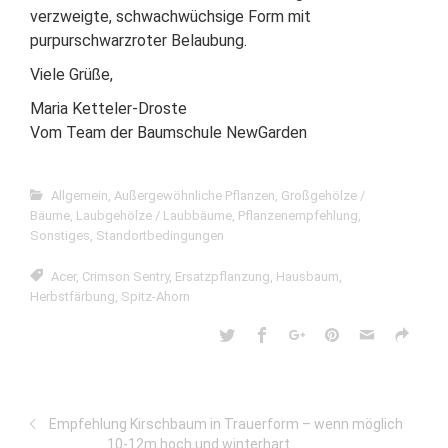
verzweigte, schwachwüchsige Form mit
purpurschwarzroter Belaubung.
Viele Grüße,
Maria Ketteler-Droste
Vom Team der Baumschule NewGarden
Allgemein
,
Außergewöhnliche Pflanzen
,
Großgehölze /
Bäume
,
Laubgehölze / Laubbäume
,
Pflanzenempfehlung
,
Sonstiges
,
Standortbedingungen
Acer
,
Crimson Sentry
,
Ersatzpflanzung
,
Hausbaum
,
Herbstfärbung
,
Spitz-Ahorn
Empfehlung Kirschbaum in Trauerform – wenn möglich
10-12m hoch und winterhart