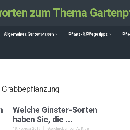
tworten zum Thema Gartenp
Allgemeines Gartenwissen
Pflanz- & Pflegetipps
Pfl
t
Grabbepflanzung
h
Welche Ginster-Sorten
haben Sie, die ...
19. Februar 2019
Geschrieben von
A. Kipp