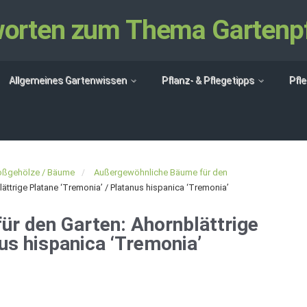
tworten zum Thema Gartenp
Allgemeines Gartenwissen
Pflanz- & Pflegetipps
Pfl
oßgehölze / Bäume
Außergewöhnliche Bäume für den
ttrige Platane ‘Tremonia’ / Platanus hispanica ‘Tremonia’
r den Garten: Ahornblättrige
us hispanica ‘Tremonia’