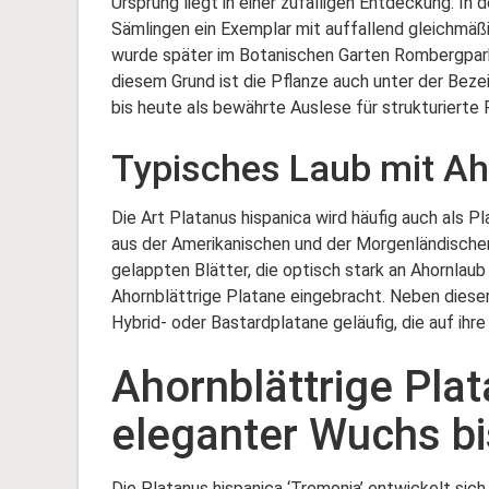
Ursprung liegt in einer zufälligen Entdeckung: In
Sämlingen ein Exemplar mit auffallend gleichmäß
wurde später im Botanischen Garten Rombergpark 
diesem Grund ist die Pflanze auch unter der Beze
bis heute als bewährte Auslese für strukturierte
Typisches Laub mit A
Die Art Platanus hispanica wird häufig auch als Pl
aus der Amerikanischen und der Morgenländischen 
gelappten Blätter, die optisch stark an Ahornlaub
Ahornblättrige Platane eingebracht. Neben dies
Hybrid- oder Bastardplatane geläufig, die auf ihr
Ahornblättrige Pla
eleganter Wuchs b
Die Platanus hispanica ‘Tremonia’ entwickelt sic