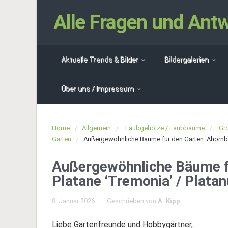
Alle Fragen und An
Aktuelle Trends & Bilder
Bildergalerien
Über uns / Impressum
Home
Allgemein
Laubgehölze / Laubbäume
Gr
Garten
Außergewöhnliche Bäume für den Garten: Ahornblä
Außergewöhnliche Bäume fü
Platane ‘Tremonia’ / Platan
8. Januar 2026
Geschrieben von
A. Kipp
Liebe Gartenfreunde und Hobbygärtner,