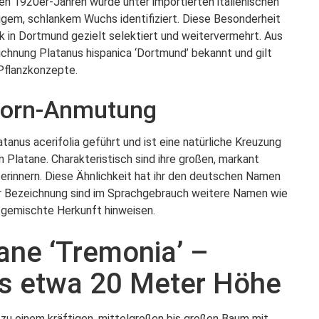
 den 1920er-Jahren wurde unter importierten italienischen
igem, schlankem Wuchs identifiziert. Diese Besonderheit
in Dortmund gezielt selektiert und weitervermehrt. Aus
ichnung Platanus hispanica ‘Dortmund’ bekannt und gilt
 Pflanzkonzepte.
horn-Anmutung
atanus acerifolia geführt und ist eine natürliche Kreuzung
Platane. Charakteristisch sind ihre großen, markant
 erinnern. Diese Ähnlichkeit hat ihr den deutschen Namen
er Bezeichnung sind im Sprachgebrauch weitere Namen wie
e gemischte Herkunft hinweisen.
tane ‘Tremonia’ –
is etwa 20 Meter Höhe
h zu einem kräftigen, mittelgroßen bis großen Baum mit