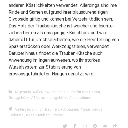
anderen Köstlichkeiten verwendet. Allerdings sind ihre
Rinde und Samen aufgrund ihrer blausäurehaltigen
Glycoside giftig und können bei Verzehr tödlich sein.
Das Holz der Traubenkirsche ist weicher und leichter
zu bearbeiten als das gängige Kirschholz und wird
daher oft für Drechselarbeiten, wie die Herstellung von
Spazierstöcken oder Werkzeugstielen, verwendet.
Darüber hinaus findet die Trauben-Kirsche auch
Anwendung im Ingenieurwesen, wo ihr starkes
Wurzelsystem zur Stabilisierung von
erosionsgefährdeten Hängen genutzt wird.
Allgemein
,
Außergewöhnliche Bäume für den Garten
,
Großgehölze / Bäume
,
Laubgehölze / Laubbäume
Außergewöhnlich
,
Bäume
,
Laubbäume
,
Prunus padus
'Colorata'
,
Rosa Trauben-Kirsche