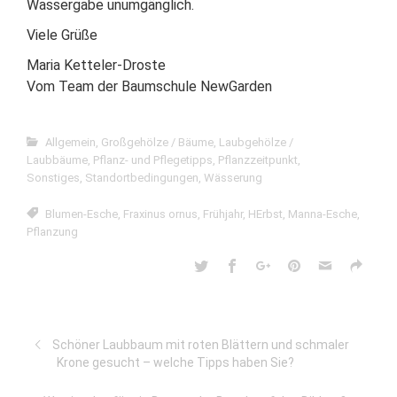
Wassergabe unumgänglich.
Viele Grüße
Maria Ketteler-Droste
Vom Team der Baumschule NewGarden
Allgemein
,
Großgehölze / Bäume
,
Laubgehölze /
Laubbäume
,
Pflanz- und Pflegetipps
,
Pflanzzeitpunkt
,
Sonstiges
,
Standortbedingungen
,
Wässerung
Blumen-Esche
,
Fraxinus ornus
,
Frühjahr
,
HErbst
,
Manna-Esche
,
Pflanzung
Schöner Laubbaum mit roten Blättern und schmaler
Krone gesucht – welche Tipps haben Sie?