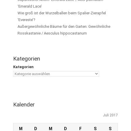
‘Emerald Lace’
Wie groß ist der Wurzelballen beim Spalier-Zierapfel
‘Evereste’?
Außergewöhnliche Bäume für den Garten: Gewöhnliche
Rosskastanie / Aesculus hippocastanum
Kategorien
Kategorien
Kalender
Juli 2017
M
D
M
D
F
S
S