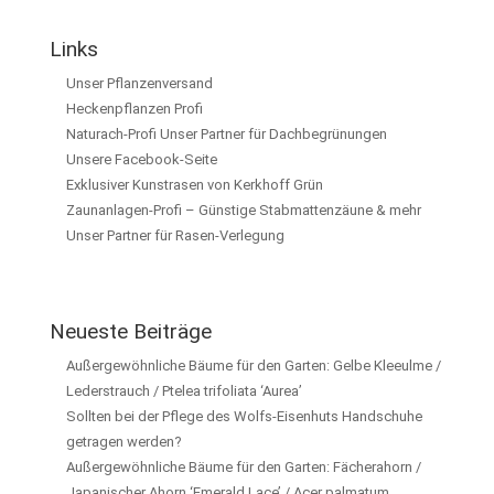
Links
Unser Pflanzenversand
Heckenpflanzen Profi
Naturach-Profi Unser Partner für Dachbegrünungen
Unsere Facebook-Seite
Exklusiver Kunstrasen von Kerkhoff Grün
Zaunanlagen-Profi – Günstige Stabmattenzäune & mehr
Unser Partner für Rasen-Verlegung
Neueste Beiträge
Außergewöhnliche Bäume für den Garten: Gelbe Kleeulme /
Lederstrauch / Ptelea trifoliata ‘Aurea’
Sollten bei der Pflege des Wolfs-Eisenhuts Handschuhe
getragen werden?
Außergewöhnliche Bäume für den Garten: Fächerahorn /
Japanischer Ahorn ‘Emerald Lace’ / Acer palmatum