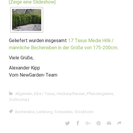
[Zeige eine Slideshow]
Geliefert wurden insgesamt
17 Taxus Media Hillii /
männliche Bechereiben in der Größe von 175-200cm
.
Viele Grüße,
Alexander Kipp
Vom NewGarden-Team
Allgemein
,
Eibe / Taxus
,
Heckenpflanzen
,
Pflanzengalerie
,
Sichtschutz
Bechereibe
,
Lieferung
,
Schweden
,
Stockholm