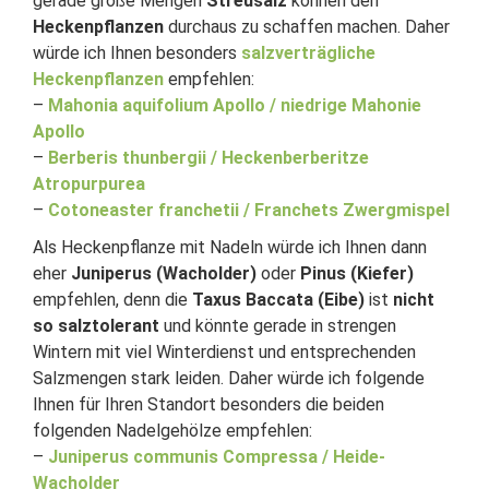
gerade große Mengen
Streusalz
können den
Heckenpflanzen
durchaus zu schaffen machen. Daher
würde ich Ihnen besonders
salzverträgliche
Heckenpflanzen
empfehlen:
–
Mahonia aquifolium Apollo / niedrige Mahonie
Apollo
–
Berberis thunbergii / Heckenberberitze
Atropurpurea
–
Cotoneaster franchetii / Franchets Zwergmispel
Als Heckenpflanze mit Nadeln würde ich Ihnen dann
eher
Juniperus (Wacholder)
oder
Pinus (Kiefer)
empfehlen, denn die
Taxus Baccata (Eibe)
ist
nicht
so salztolerant
und könnte gerade in strengen
Wintern mit viel Winterdienst und entsprechenden
Salzmengen stark leiden. Daher würde ich folgende
Ihnen für Ihren Standort besonders die beiden
folgenden Nadelgehölze empfehlen:
–
Juniperus communis Compressa / Heide-
Wacholder