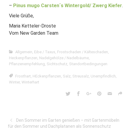
–
Pinus mugo Carsten´s Wintergold/ Zwerg Kiefer
.
Viele Grüße,
Maria Ketteler-Droste
Vom New Garden Team
Allgemein
,
Eibe / Taxus
,
Frostschaden / Kälteschaden
,
Heckenpflanzen
,
Nadelgehölze / Nadelbäume
,
Pflanzenempfehlung
,
Sichtschutz
,
Standortbedingungen
Frosthart
,
HEckenpflanzen
,
Salz
,
Streusalz
,
Unempfindlich
,
Winter
,
Winterhart
Den Sommer im Garten genießen – mit Gartenmöbeln
für den Sommer und Dachplatanen als Sonnenschutz