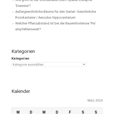
‘Evereste’?
Außergewöhnliche Bäume für den Garten: Gewöhnliche
Rosskastanie / Aesculus hippocastanum
Welcher Pflanzabstand ist bei der Bauernhortensie ‘Pia’
empfehlenswert?
Kategorien
Kategorien
Kalender
März 2024
M
D
M
D
F
S
S