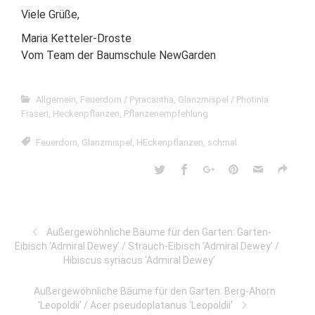
Viele Grüße,
Maria Ketteler-Droste
Vom Team der Baumschule NewGarden
Allgemein
,
Feuerdorn / Pyracantha
,
Glanzmispel / Photinia
Fraseri
,
Heckenpflanzen
,
Pflanzenempfehlung
Feuerdorn
,
Glanzmispel
,
HEckenpflanzen
,
schmal
Außergewöhnliche Bäume für den Garten: Garten-
Eibisch ‘Admiral Dewey’ / Strauch-Eibisch ‘Admiral Dewey’ /
Hibiscus syriacus ‘Admiral Dewey’
Außergewöhnliche Bäume für den Garten: Berg-Ahorn
‘Leopoldii’ / Acer pseudoplatanus ‘Leopoldii’